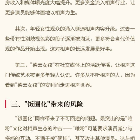
房收入和媒体曝光度大幅提升。更多资金流入相声行业，让
更多演员能够体面地以相声为生。
其次，年轻女性观众的涌入倒逼相声内容升级。过去一
些带有性别歧视色彩的段子逐渐被淘汰，更多符合当代价值
观的作品开始出现。这对相声的长远发展是好事。
第三，"德云女孩"在社交媒体上的活跃传播，让相声这
门传统艺术被更多年轻人认识。许多从不听相声的人，因为
看到"德云女孩"的安利而走进相声世界。
三、"饭圈化"带来的风险
"饭圈化"同样带来了不可回避的问题。最突出的是"唯
粉"文化对相声生态的冲击——"唯粉"可能要求演员减少与
搭档的互动、不满于被"砸挂"、甚至攻击其他演员。这与相