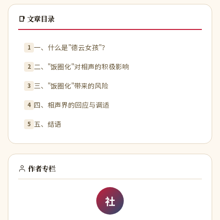
📑 文章目录
一、什么是"德云女孩"？
1
二、"饭圈化"对相声的积极影响
2
三、"饭圈化"带来的风险
3
四、相声界的回应与调适
4
五、结语
5
作者专栏
社