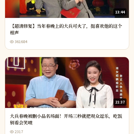
13:44
【超清修复】当年春晚上的大兵可火了，挺喜欢他的这个
相声
361684
21:37
大兵春晚被删小品名场面！开场三秒就把观众逗乐，吃饭
别看会笑喷
2317