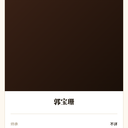
郭宝珊
师承
不详