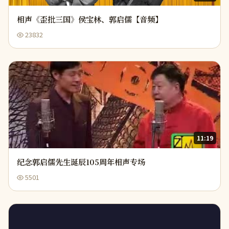
相声《歪批三国》侯宝林、郭启儒【音频】
23832
11:19
纪念郭启儒先生诞辰105周年相声专场
5501