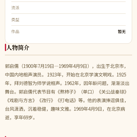
流派
类型
作品
暂无
人物简介
郭启儒（1900年7月19日—1969年4月9日），出生于北京市，
中国内地相声演员。 1923年，开始在北京学演文明戏。1925
年，拜刘德智为师学说相声。1962年，因年龄问题，渐渐淡出
舞台。郭启儒代表节目有《熬柿子》（单口）《关公战秦琼》
《戏剧与方言》《改行》《打电话》等。他的表演捧逗俱佳，
台风潇洒，沉着稳健，趣味文雅。1969年4月9日，在北京病
逝，享年69岁。