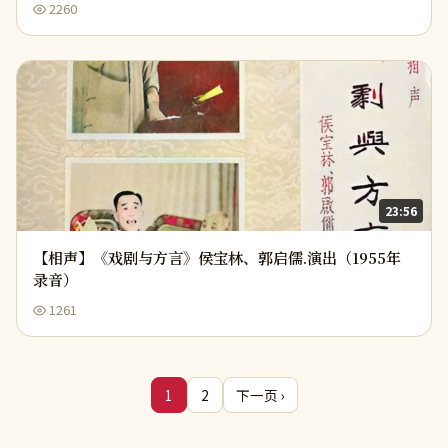
2260
23:56
【相声】《戏剧与方言》侯宝林、郭启儒.演出（1955年
录音）
1261
1
2
下一页 ›