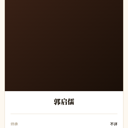
郭启儒
师承
不详