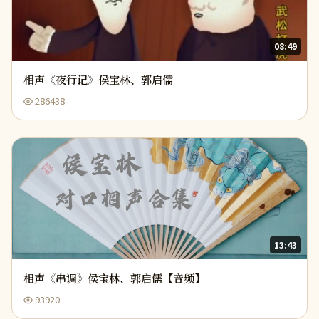
08:49
相声《夜行记》侯宝林、郭启儒
286438
13:43
相声《串调》侯宝林、郭启儒【音频】
93920