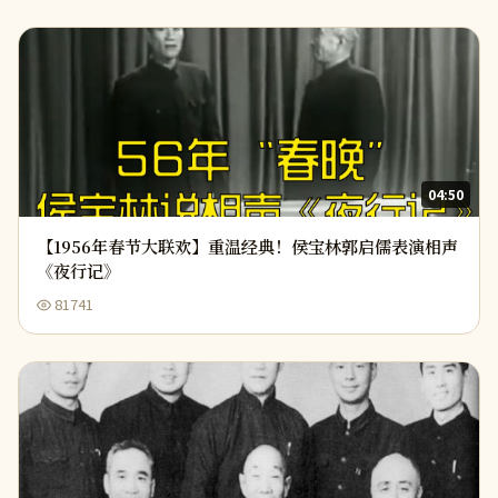
04:50
【1956年春节大联欢】重温经典！侯宝林郭启儒表演相声
《夜行记》
81741