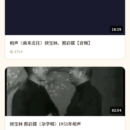
16:39
相声《南来北往》侯宝林、郭启儒【音频】
3714
02:54
侯宝林 郭启儒《杂学唱》1951年相声