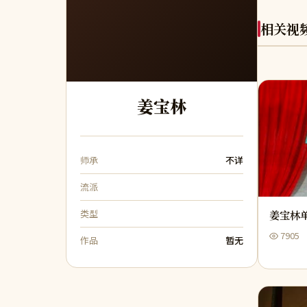
相关视
姜宝林
师承
不详
流派
类型
姜宝林
7905
作品
暂无