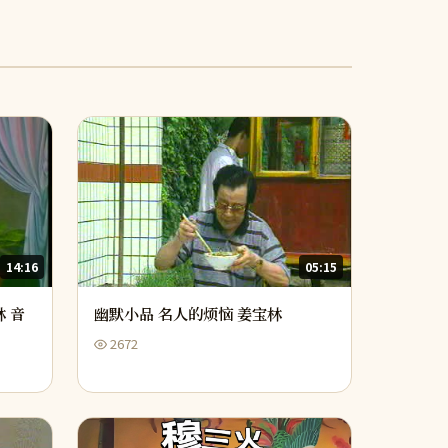
14:16
05:15
 音
幽默小品 名人的烦恼 姜宝林
2672