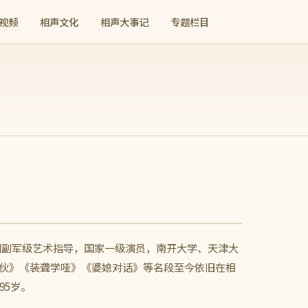
视频
相声文化
相声大事记
专题栏目
文工团副军级艺术指导，国家一级演员，南开大学、天津大
三伙》《装聋学哑》《婆媳对话》等名段至今依旧在相
95岁。