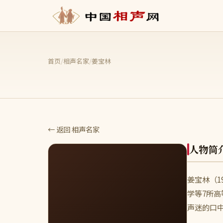
首页
/
相声名家
/
姜宝林
← 返回 相声名家
人物简
姜宝林（1
学等7所
声迷的口中