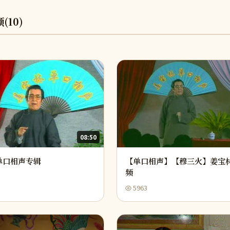
频
(10)
08:50
单口相声专辑
【单口相声】【穆三火】姜宝林
频
5963