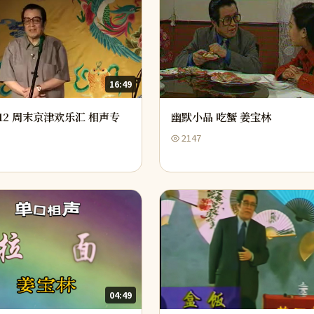
16:49
0612 周末京津欢乐汇 相声专
幽默小品 吃蟹 姜宝林
2147
04:49