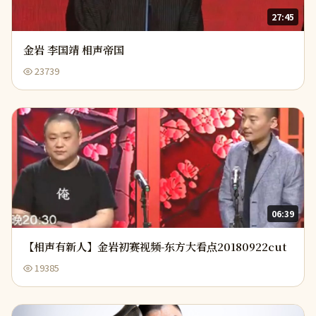
27:45
金岩 李国靖 相声帝国
23739
06:39
【相声有新人】金岩初赛视频-东方大看点20180922cut
19385