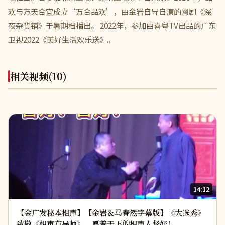
欢与万天合宜成立‘万合品欢’，由金岩自导自演的网剧《深
夜杂货铺》于暑期档播出。 2022年，参加由喜粤TV出品的广东
卫视2022《美好生活欢乐送》。
相关视频
(10)
14:12
【金广发秘本相声】【金岩＆马春然字幕版】《大选秀》
致敬《相声有导师》，愿普天下的相声人督好！