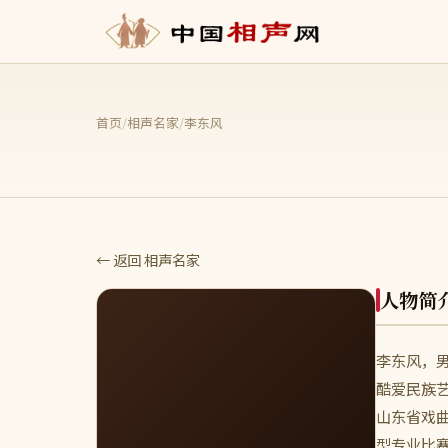
首页
/
相声名家
/
李东风
← 返回 相声名家
人物简
李东风，
酷爱民族
山东省戏
型专业比