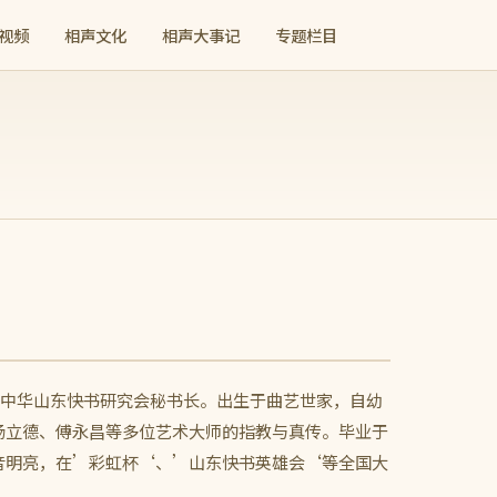
视频
相声文化
相声大事记
专题栏目
，中华山东快书研究会秘书长。出生于曲艺世家，自幼
杨立德、傅永昌等多位艺术大师的指教与真传。毕业于
音明亮，在’彩虹杯‘、’山东快书英雄会‘等全国大