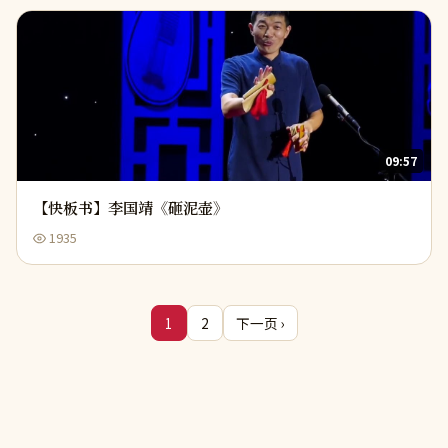
09:57
【快板书】李国靖《砸泥壶》
1935
1
2
下一页 ›