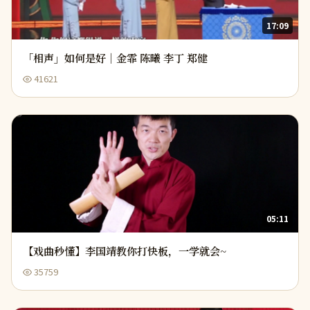
17:09
「相声」如何是好｜金霏 陈曦 李丁 郑健
41621
05:11
【戏曲秒懂】李国靖教你打快板，一学就会~
35759