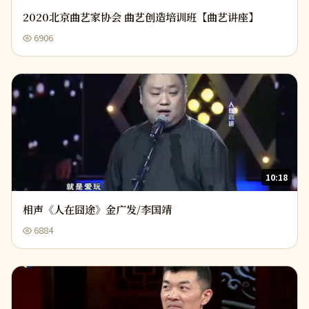
2020北京曲艺家协会 曲艺创造培训班【曲艺讲座】
6906
10:18
相声《人在囧途》金广发/李国靖
6884