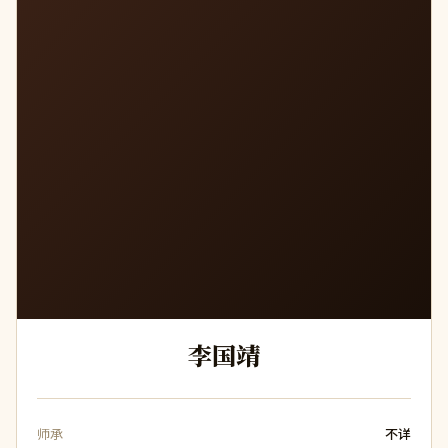
李国靖
师承
不详