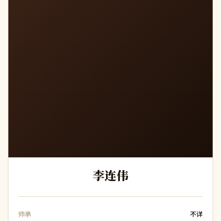
李连伟
师承
不详