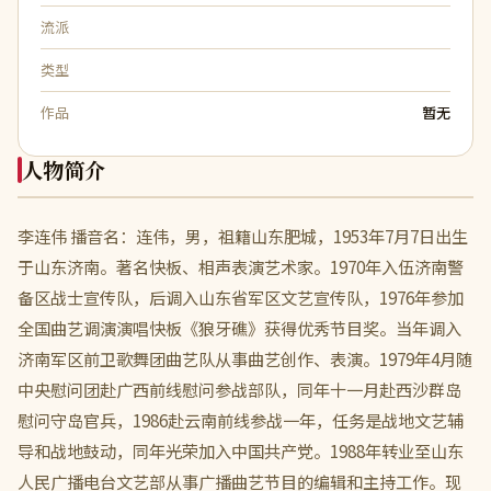
流派
类型
作品
暂无
人物简介
李连伟 播音名：连伟，男，祖籍山东肥城，1953年7月7日出生
于山东济南。著名快板、相声表演艺术家。1970年入伍济南警
备区战士宣传队，后调入山东省军区文艺宣传队，1976年参加
全国曲艺调演演唱快板《狼牙礁》获得优秀节目奖。当年调入
济南军区前卫歌舞团曲艺队从事曲艺创作、表演。1979年4月随
中央慰问团赴广西前线慰问参战部队，同年十一月赴西沙群岛
慰问守岛官兵，1986赴云南前线参战一年，任务是战地文艺辅
导和战地鼓动，同年光荣加入中国共产党。1988年转业至山东
人民广播电台文艺部从事广播曲艺节目的编辑和主持工作。现