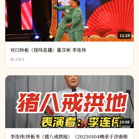
12:24
对口快板《现场直播》董彦彬 李连伟
1019
10:08
李连伟|快板书《猪八戒拱地》（20250104晚录于济南相