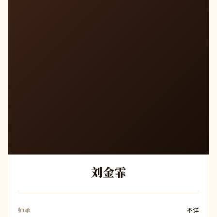
刘金霏
师承
不详