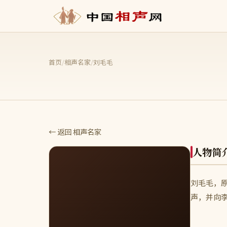
首页
/
相声名家
/
刘毛毛
← 返回 相声名家
人物简
刘毛毛，原
声，并向李