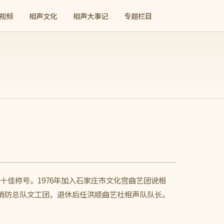
视频
相声文化
相声大事记
专题栏目
十佳称号。1976年加入石家庄市文化宫曲艺团说相
公安消防总队文工团，退休后任洪顺曲艺社相声队队长。