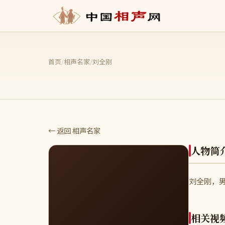
首页
/
相声名家
/
刘全刚
← 返回 相声名家
人物简
刘全刚，男
相关视