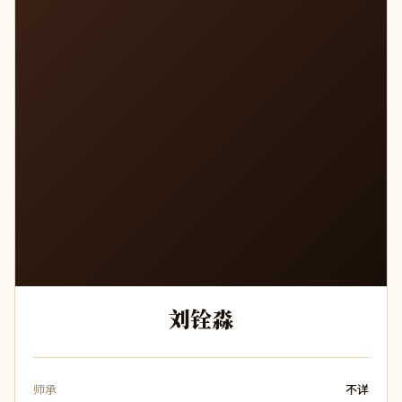
刘铨淼
师承
不详