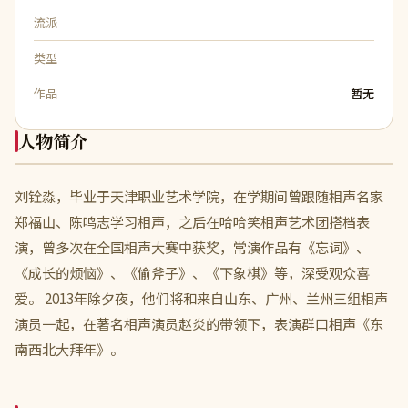
流派
类型
作品
暂无
人物简介
刘铨淼，毕业于天津职业艺术学院，在学期间曾跟随相声名家
郑福山、陈鸣志学习相声，之后在哈哈笑相声艺术团搭档表
演，曾多次在全国相声大赛中获奖，常演作品有《忘词》、
《成长的烦恼》、《偷斧子》、《下象棋》等，深受观众喜
爱。 2013年除夕夜，他们将和来自山东、广州、兰州三组相声
演员一起，在著名相声演员赵炎的带领下，表演群口相声《东
南西北大拜年》。