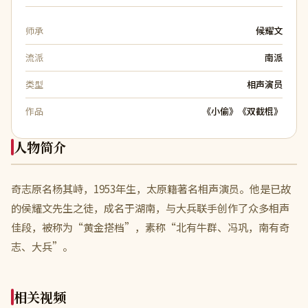
师承
候耀文
流派
南派
类型
相声演员
作品
《小偷》《双截棍》
人物简介
奇志原名杨其峙，1953年生，太原籍著名相声演员。他是已故
的侯耀文先生之徒，成名于湖南，与大兵联手创作了众多相声
佳段，被称为“黄金搭档”，素称“北有牛群、冯巩，南有奇
志、大兵”。
相关视频