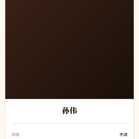
孙
孙伟
师承
不详