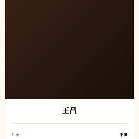
王
王昌
师承
不详