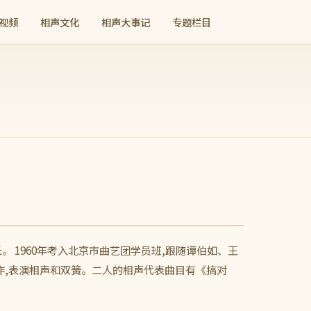
视频
相声文化
相声大事记
专题栏目
长。 1960年考入北京市曲艺团学员班,跟随谭伯如、王
作,表演相声和双簧。二人的相声代表曲目有《搞对