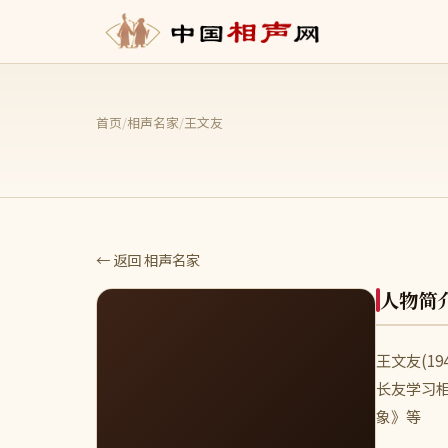
首页
/
相声名家
/
王文友
← 返回 相声名家
人物简
王文友(1
长友学习相
象》等