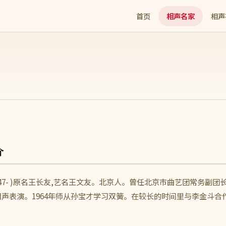
首页
相声名家
相声
介
947- )原名王长友,艺名王文友。北京人。曾任北京市曲艺团常务副团
声表演。1964年师从孙宝才学习双簧。在较长的时间里与李金斗合