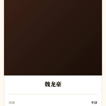
魏龙豪
师承
不详