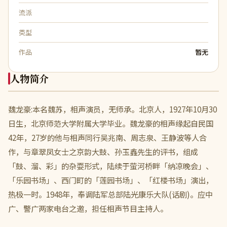
流派
类型
作品
暂无
人物简介
魏龙豪:本名魏苏，相声演员，无师承。北京人，1927年10月30
日生，北京师范大学附属大学毕业。魏龙豪的相声缘起自民国
42年，27岁的他与相声同行吴兆南、周志泉、王静波等人合
作，与章翠凤女士之京韵大鼓、孙玉鑫先生的评书，组成
「鼓、溜、彩」的杂耍形式，陆续于萤河桥畔「纳凉晚会」、
「乐园书场」、西门町的「莲园书场」、「红楼书场」演出，
热极一时。1948年，奉调陆军总部陆光康乐大队(话剧)。应中
广、警广两家电台之邀，担任相声节目主持人。