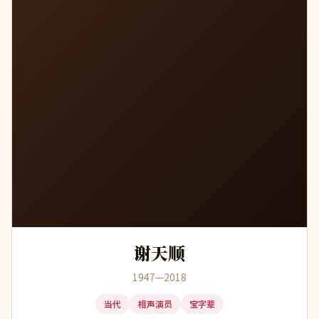
谢
谢天顺
1947—2018
当代
相声演员
宝字辈