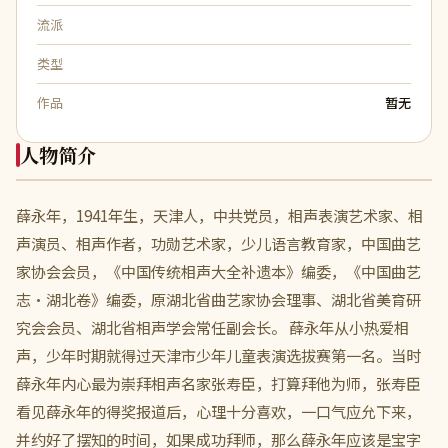
流派
类型
作品
暂无
人物简介
薛永年，1941年生，天津人，中共党员，相声表演艺术家、相
声演员、相声作者，功勋艺术家，少儿语言教育家，中国曲艺
家协会会员，《中国传统相声大全补遗本》编委，《中国曲艺
志•湖北卷》编委，原湖北省曲艺家协会理事、湖北省美育研
究会会员、湖北省相声学会常任副会长。 薛永年从小热爱相
声，少年时期就得过天津市少年儿童表演选拔赛第一名。当时
薛永年内心最为崇拜相声名家张寿臣，打算拜他为师，张寿臣
看见薛永年的得奖报道后，心理十分喜欢，一口气应允下来，
并约好了摆知的时间，如果成功拜师，那么薛永年应该是宝字