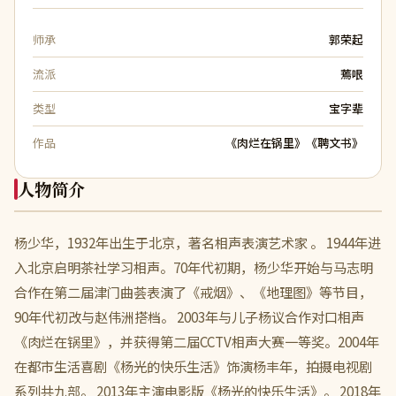
师承
郭荣起
流派
蔫哏
类型
宝字辈
作品
《肉烂在锅里》《聘文书》
人物简介
杨少华，1932年出生于北京，著名相声表演艺术家 。 1944年进
入北京启明茶社学习相声。70年代初期，杨少华开始与马志明
合作在第二届津门曲荟表演了《戒烟》、《地理图》等节目，
90年代初改与赵伟洲搭档。 2003年与儿子杨议合作对口相声
《肉烂在锅里》，并获得第二届CCTV相声大赛一等奖。2004年
在都市生活喜剧《杨光的快乐生活》饰演杨丰年，拍摄电视剧
系列共九部。 2013年主演电影版《杨光的快乐生活》。 2018年