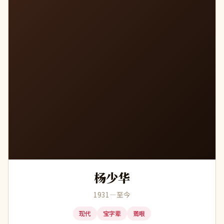
杨
杨少华
1931—至今
现代
宝字辈
蔫哏