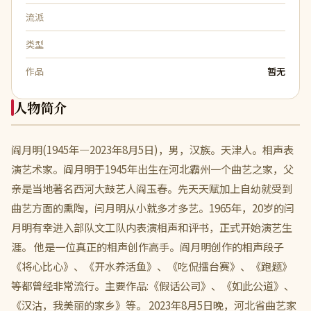
流派
类型
作品
暂无
人物简介
阎月明(1945年—2023年8月5日)，男，汉族。天津人。相声表
演艺术家。阎月明于1945年出生在河北霸州一个曲艺之家，父
亲是当地著名西河大鼓艺人阎玉春。先天天赋加上自幼就受到
曲艺方面的熏陶，闫月明从小就多才多艺。1965年，20岁的闫
月明有幸进入部队文工队内表演相声和评书，正式开始演艺生
涯。 他是一位真正的相声创作高手。阎月明创作的相声段子
《将心比心》、《开水养活鱼》、《吃侃擂台赛》、《跑题》
等都曾经非常流行。主要作品:《假话公司》、《如此公道》、
《汉沽，我美丽的家乡》等。 2023年8月5日晚，河北省曲艺家