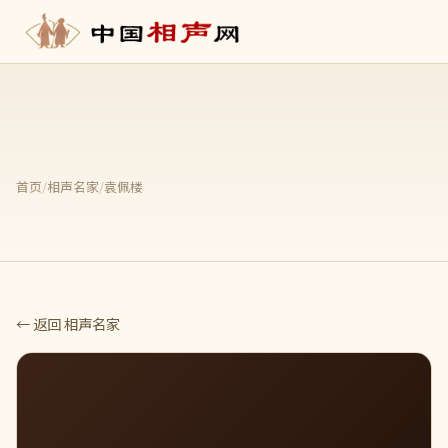
首页
/
相声名家
/
袁佩楼
← 返回 相声名家