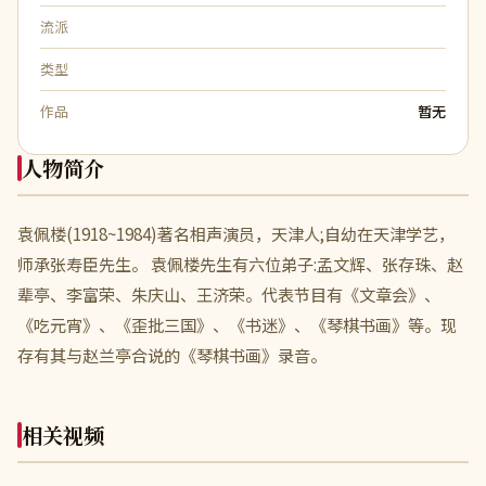
流派
类型
作品
暂无
人物简介
袁佩楼(1918~1984)著名相声演员，天津人;自幼在天津学艺，
师承张寿臣先生。 袁佩楼先生有六位弟子:孟文辉、张存珠、赵
辈亭、李富荣、朱庆山、王济荣。代表节目有《文章会》、
《吃元宵》、《歪批三国》、《书迷》、《琴棋书画》等。现
存有其与赵兰亭合说的《琴棋书画》录音。
相关视频