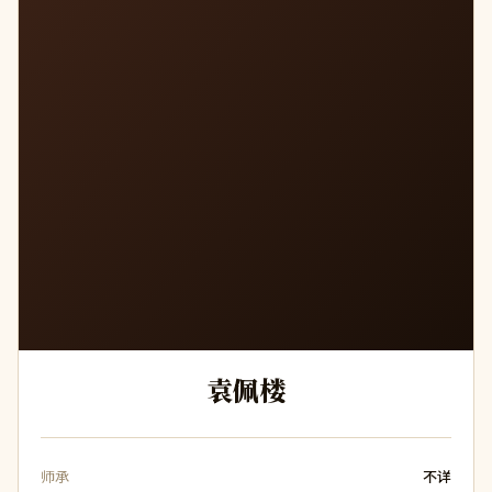
袁佩楼
师承
不详