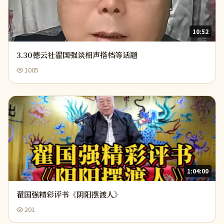
10:52
3.30德云社翟国强谈相声搭档等话题
1005
1:04:00
翟国强精彩评书《阴阳摆渡人》
201