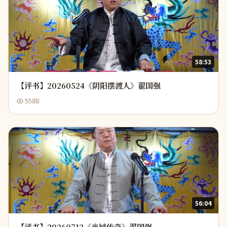
58:53
【评书】20260524《阴阳摆渡人》翟国强
5588
56:04
【评书】20260712《当铺传奇》翟国强