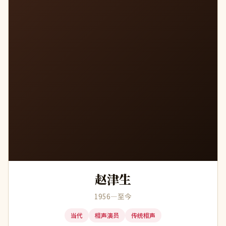
赵津生
1956—至今
当代
相声演员
传统相声