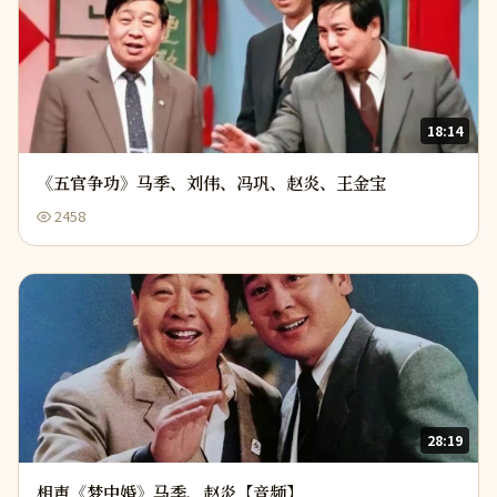
18:14
《五官争功》马季、刘伟、冯巩、赵炎、王金宝
2458
28:19
相声《梦中婚》马季、赵炎【音频】