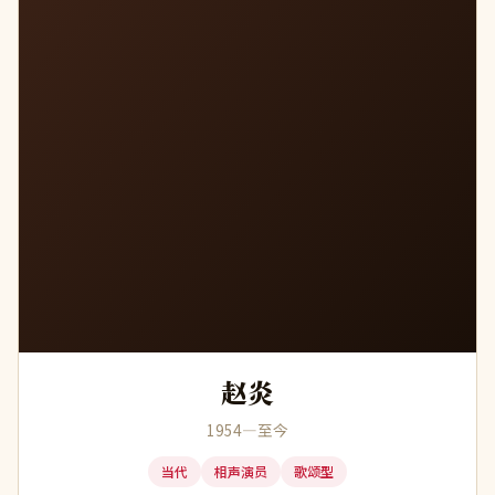
赵炎
1954—至今
当代
相声演员
歌颂型