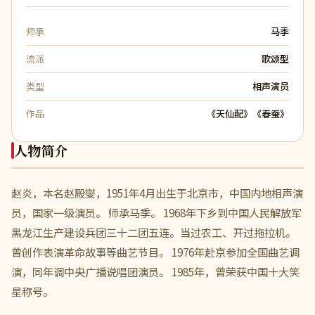
师承
马季
流派
歌颂型
类型
相声演员
作品
《天仙配》《春蚕》
人物简介
赵炎，本名赵殿燮，1951年4月出生于北京市，中国内地相声演
员，国家一级演员。 师承马季。 1968年下乡到中国人民解放军
黑龙江生产建设兵团三十二团五连。当过农工、开过拖拉机。
曾创作表演革命故事等曲艺节目。 1976年赴京参加全国曲艺调
演，同年调中央广播说唱团演员。 1985年，曾荣获中国十大笑
星称号。