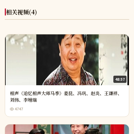
相关视频
(4)
48:57
相声《追忆相声大师马季》姜昆、冯巩、赵炎、王谦祥、
刘伟、李增瑞
4747