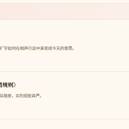
》
"哏"字如何在相声行话中演变成今天的意思。
潜规则》
似随意，实则规矩森严。