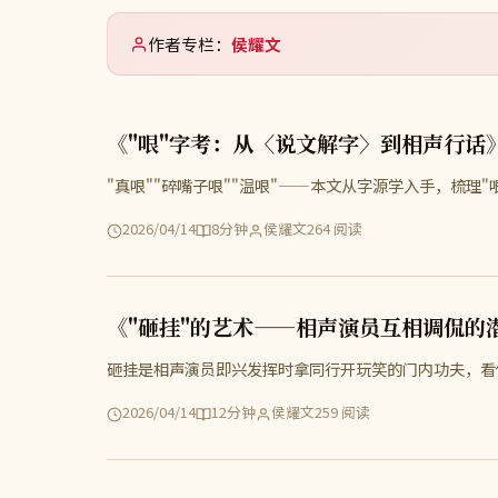
作者专栏：
侯耀文
《"哏"字考：从〈说文解字〉到相声行话
"真哏""碎嘴子哏""温哏"——本文从字源学入手，梳理
2026/04/14
8分钟
侯耀文
264 阅读
《"砸挂"的艺术——相声演员互相调侃的
砸挂是相声演员即兴发挥时拿同行开玩笑的门内功夫，看
2026/04/14
12分钟
侯耀文
259 阅读