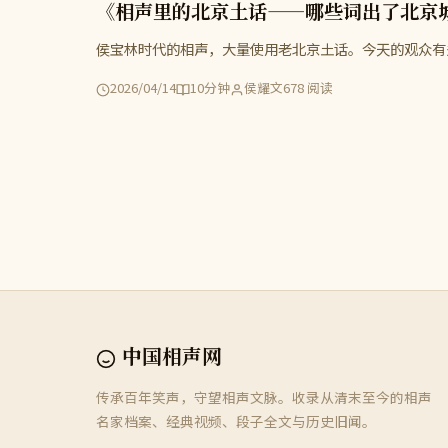
《相声里的北京土话——哪些词出了北京
侯宝林时代的相声，大量使用老北京土话。今天的观众有
2026/04/14
10分钟
侯耀文
678 阅读
中国相声网
传承百年笑声，守望相声文脉。收录从清末至今的相声
名家档案、经典视频、段子全文与历史旧闻。