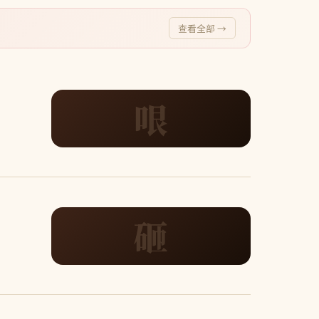
查看全部 →
哏
砸