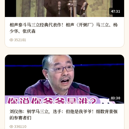
47:31
相声泰斗马三立经典代表作！相声《开粥厂》马三立、杨
少华、张庆森
352181
03:30
刘仪伟：别学马三立，选手：但他是我爷爷！细数背景强
的参赛者们
336110