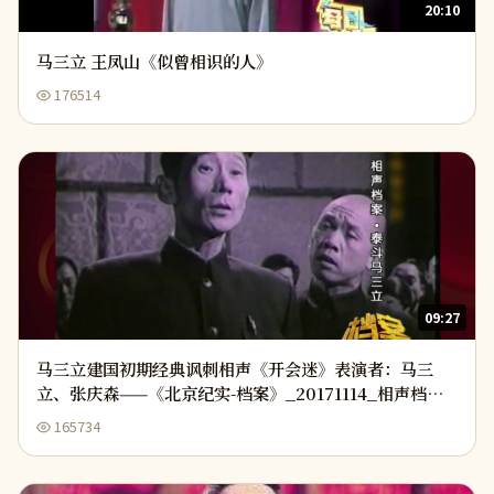
20:10
马三立 王凤山《似曾相识的人》
176514
09:27
马三立建国初期经典讽刺相声《开会迷》表演者：马三
立、张庆森——《北京纪实-档案》_20171114_相声档案·
泰斗马三立_
165734