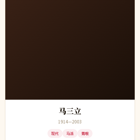
马三立
1914—2003
现代
马派
蔫哏