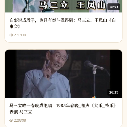
28:53
白事说成段子，也只有泰斗做得到：马三立、王凤山《白
事会》
271938
26:19
马三立唯一春晚成绝唱！1985年春晚_相声《大乐_特乐》
表演-马三立
229308