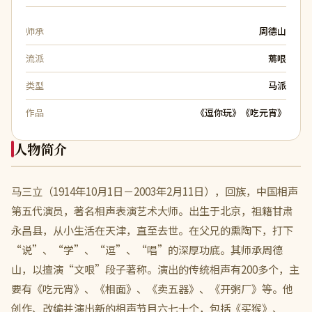
师承
周德山
流派
蔫哏
类型
马派
作品
《逗你玩》《吃元宵》
人物简介
马三立（1914年10月1日－2003年2月11日），回族，中国相声
第五代演员，著名相声表演艺术大师。出生于北京，祖籍甘肃
永昌县，从小生活在天津，直至去世。在父兄的熏陶下，打下
“说”、“学”、“逗”、“唱”的深厚功底。其师承周德
山，以擅演“文哏”段子著称。演出的传统相声有200多个，主
要有《吃元宵》、《相面》、《卖五器》、《开粥厂》等。他
创作、改编并演出新的相声节目六七十个，包括《买猴》、